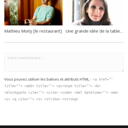
Mathieu Moity [le restaurant]
Une grande idée de la table [paroles d’experts]
Vous pouvez utiliser les balises et attributs HTML :
<a href=""
title=""> <abbr title=""> <acronym title=""> <b>
<blockquote cite=""> <cite> <code> <del datetime=""> <em>
<i> <q cite=""> <s> <strike> <strong>