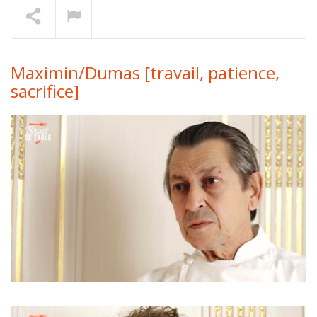
Thomas Danigo [épurer]
En lecture
Maximin/Dumas [travail, patience,
sacrifice]