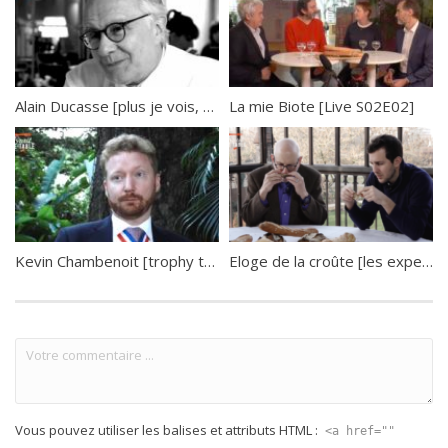
Alain Ducasse [plus je vois, moins je sais]
La mie Biote [Live S02E02]
Kevin Chambenoit [trophy table art]
Eloge de la croûte [les experts à table]
Vous pouvez utiliser les balises et attributs HTML :
<a href=""