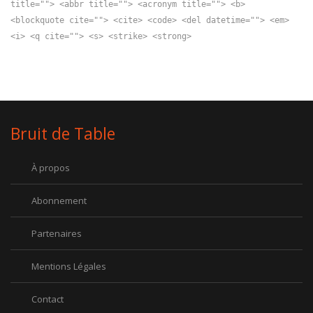
title=""> <abbr title=""> <acronym title=""> <b>
<blockquote cite=""> <cite> <code> <del datetime=""> <em>
<i> <q cite=""> <s> <strike> <strong>
Bruit de Table
À propos
Abonnement
Partenaires
Mentions Légales
Contact