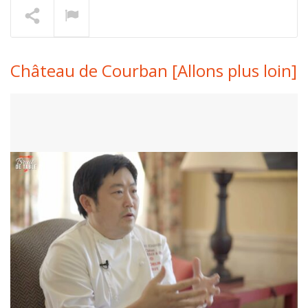
Cellia Baudelier [ajouter
des sentiments]
En lecture
Château de Courban [Allons plus loin]