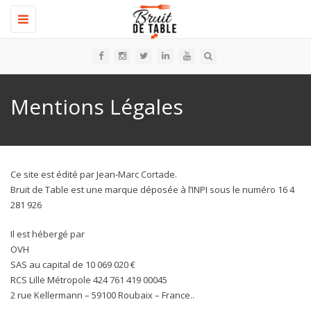
Toggle
navigation
Mentions Légales
Ce site est édité par Jean-Marc Cortade.
Bruit de Table est une marque déposée à l’INPI sous le numéro 16 4
281 926
Il est hébergé par
OVH
SAS au capital de 10 069 020 €
RCS Lille Métropole 424 761 419 00045
2 rue Kellermann – 59100 Roubaix – France..