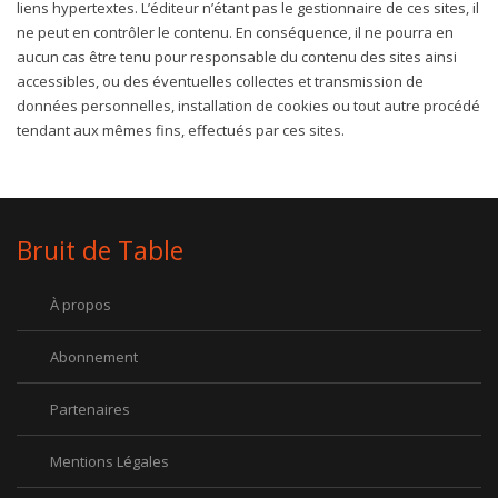
liens hypertextes. L’éditeur n’étant pas le gestionnaire de ces sites, il
ne peut en contrôler le contenu. En conséquence, il ne pourra en
aucun cas être tenu pour responsable du contenu des sites ainsi
accessibles, ou des éventuelles collectes et transmission de
données personnelles, installation de cookies ou tout autre procédé
tendant aux mêmes fins, effectués par ces sites.
Bruit de Table
À propos
Abonnement
Partenaires
Mentions Légales