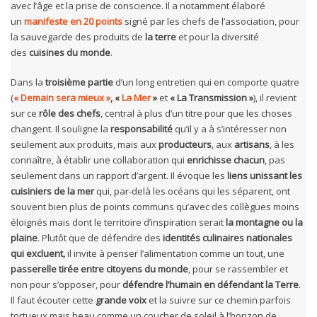
avec l’âge et la prise de conscience. Il a notamment élaboré
un
manifeste en 20 points
signé par les chefs de l’association, pour
la sauvegarde des produits de
la terre
et pour la diversité
des
cuisines du monde
.
Dans la
troisième partie
d’un long entretien qui en comporte quatre
(
« Demain sera mieux »
,
«
La Mer
»
et
« La Transmission »
), il revient
sur ce
rôle des chefs
, central à plus d’un titre pour que les choses
changent. Il souligne la
responsabilité
qu’il y a à s’intéresser non
seulement aux produits, mais aux
producteurs
, aux
artisans
, à les
connaître, à établir une collaboration qui
enrichisse chacun
, pas
seulement dans un rapport d’argent. Il évoque les
liens unissant les
cuisiniers de la mer
qui, par-delà les océans qui les séparent, ont
souvent bien plus de points communs qu’avec des collègues moins
éloignés mais dont le territoire d’inspiration serait
la montagne ou la
plaine
. Plutôt que de défendre des
identités culinaires nationales
qui excluent,
il invite à penser l’alimentation comme un tout, une
passerelle tirée entre citoyens du monde
, pour se rassembler et
non pour s’opposer, pour
défendre l’humain en défendant la Terre
.
Il faut écouter cette
grande voix
et la suivre sur ce chemin parfois
tortueux mais beau comme un coucher de soleil à l’horizon de