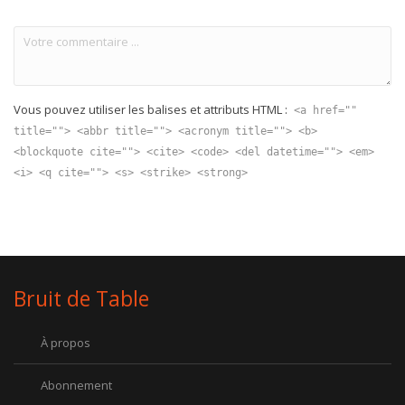
Vous pouvez utiliser les balises et attributs HTML :
<a href=""
title=""> <abbr title=""> <acronym title=""> <b>
<blockquote cite=""> <cite> <code> <del datetime=""> <em>
<i> <q cite=""> <s> <strike> <strong>
Bruit de Table
À propos
Abonnement