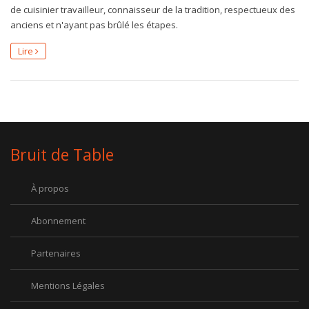
de cuisinier travailleur, connaisseur de la tradition, respectueux des
anciens et n'ayant pas brûlé les étapes.
Lire
Bruit de Table
À propos
Abonnement
Partenaires
Mentions Légales