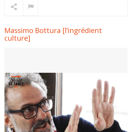
Thomas Danigo [épurer]
En lecture
Massimo Bottura [l’ingrédient
culture]