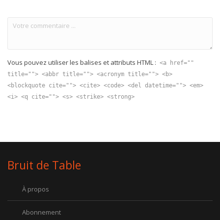
Vous pouvez utiliser les balises et attributs HTML :
<a href=""
title=""> <abbr title=""> <acronym title=""> <b>
<blockquote cite=""> <cite> <code> <del datetime=""> <em>
<i> <q cite=""> <s> <strike> <strong>
Bruit de Table
À propos
Abonnement