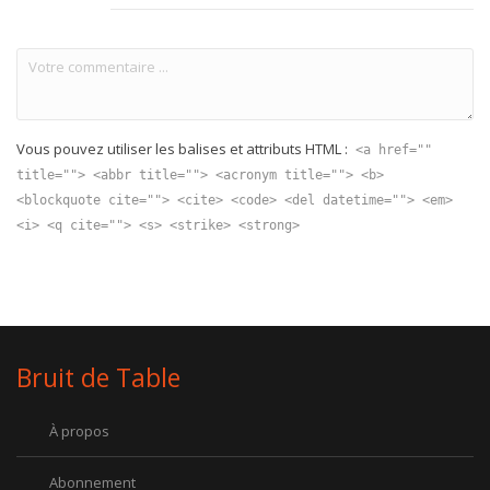
Vous pouvez utiliser les balises et attributs HTML :
<a href=""
title=""> <abbr title=""> <acronym title=""> <b>
<blockquote cite=""> <cite> <code> <del datetime=""> <em>
<i> <q cite=""> <s> <strike> <strong>
Bruit de Table
À propos
Abonnement