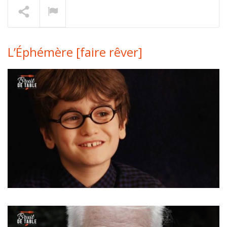
Thomas Danigo [épurer]
En lecture
L’Éphémère [faire rêver]