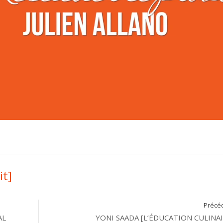
Accents [cultiver la
Cueillette [a
it]
anigo [épurer]
différence]
verger]
Précé
AL
YONI SAADA [L’ÉDUCATION CULINAI