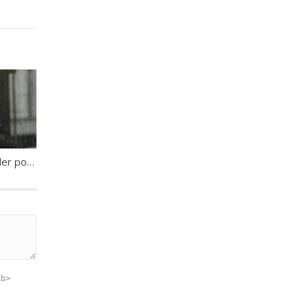
Simone Zanoni [travailler pour être heureux]
<b>