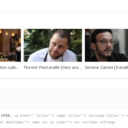
Yoni Saada [l’éducation culinaire]
Florent Pietravalle [mes assiettes parlent pour moi]
s HTML :
<a href="" title=""> <abbr title=""> <acronym title=""> 
el datetime=""> <em> <i> <q cite=""> <s> <strike> <strong>