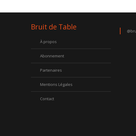
Bruit de Table
@bru
À propos
Abonnement
Partenaires
Mentions Légales
Contact