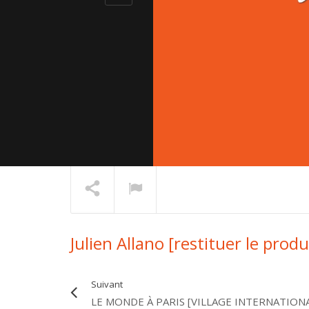
Julien Allano [restituer le produ
Thomas D
En lecture
Suivant
LE MONDE À PARIS [VILLAGE INTERNATION