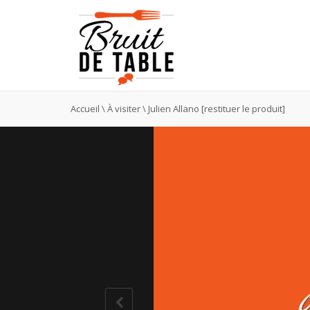
Accueil
\
À visiter
\
Julien Allano [restituer le produit]