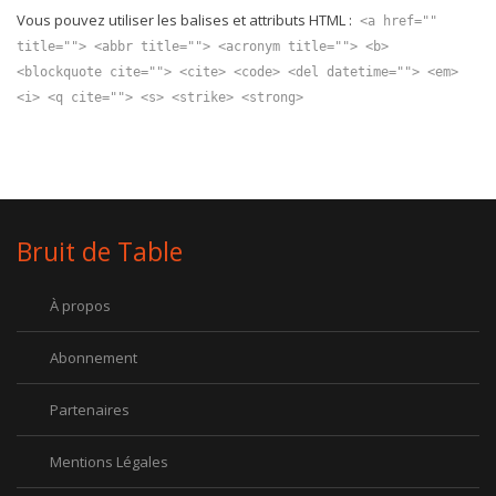
Vous pouvez utiliser les balises et attributs HTML :
<a href=""
title=""> <abbr title=""> <acronym title=""> <b>
<blockquote cite=""> <cite> <code> <del datetime=""> <em>
<i> <q cite=""> <s> <strike> <strong>
Bruit de Table
À propos
Abonnement
Partenaires
Mentions Légales