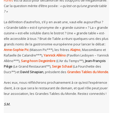
Funès
est là aussi pour désamorcer les soupçons de mégalomanie.
Car la question mérite d’être posée :
« qu’est-ce qu’une grande table
? »
La définition d’autrefois, s’il y en avait une, vaut-elle aujourd’hui ?
« Grande table » est-il synonyme de « grande cuisine » ? La « grande
cuisine » est-elle soluble dans le bistrot ? Une « grande table » est-
elle accessible à tous ? Bruit de Table a réuni quelques-uns des plus
grands noms de la gastronomie européenne pour lancer le débat :
Anne-Sophie Pic
(Maison Pic***), les frères
Alajmo
, Massimiliano et
Rafaelle (le Calandre***),
Yannick Alléno
(Pavillon Ledoyen – Yannick
Alléno***),
Sang-hoon Degeimbre
(L’Air du Temps**),
Jean-François
Piège
(Le Grand Restaurant**),
Serge Schaal
(La Fourchette des
Ducs**) et
David Sinapian
, président des
Grandes Tables du Monde
.
Avec eux, nous réfléchirons prochainement à ce qu’est l’expérience
client, à ce que sera le restaurant de demain, et quel rôle peut jouer
leur association, les Grandes Tables du Monde. Restez connectés !
S.M.