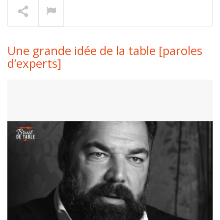
Thomas Danigo [épurer]
En lecture
Une grande idée de la table [paroles
d’experts]