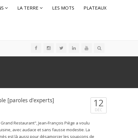
NS
LA TERRE
LES MOTS
PLATEAUX
le [paroles d’experts]
12
DÉC
 Grand Restaurant", Jean-François Piège a voulu
uisine, avec audace et sans fausse modestie. La
unès est là aussi pour désamorcer les soupçons de