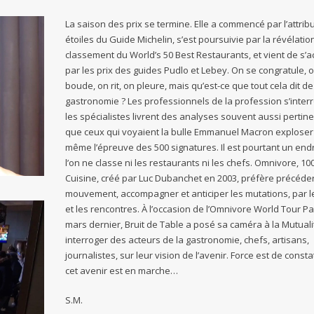
La saison des prix se termine. Elle a commencé par l’attrib
étoiles du Guide Michelin, s’est poursuivie par la révélatio
classement du World’s 50 Best Restaurants, et vient de s’
par les prix des guides Pudlo et Lebey. On se congratule, 
boude, on rit, on pleure, mais qu’est-ce que tout cela dit de
gastronomie ? Les professionnels de la profession s’interr
les spécialistes livrent des analyses souvent aussi pertin
que ceux qui voyaient la bulle Emmanuel Macron exploser
même l’épreuve des 500 signatures. Il est pourtant un endr
l’on ne classe ni les restaurants ni les chefs. Omnivore, 1
Cuisine, créé par Luc Dubanchet en 2003, préfère précéder
mouvement, accompagner et anticiper les mutations, par 
et les rencontres. À l’occasion de l’Omnivore World Tour Pa
mars dernier, Bruit de Table a posé sa caméra à la Mutuali
interroger des acteurs de la gastronomie, chefs, artisans,
journalistes, sur leur vision de l’avenir. Force est de const
cet avenir est en marche…
S.M.