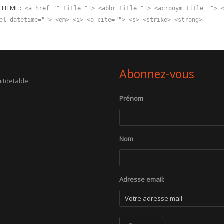
s HTML :
<a href="" title=""> <abbr title=""> <acronym title=""> 
el datetime=""> <em> <i> <q cite=""> <s> <strike> <strong>
Abonnez-vous
itdetable
Prénom
Nom
Adresse email: