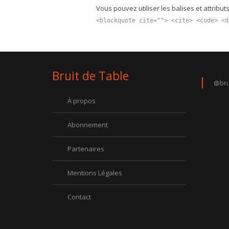
Vous pouvez utiliser les balises et attribut
<blockquote cite=""> <cite> <code> <d
Bruit de Table
@bru
À propos
Abonnement
Partenaires
Mentions Légales
Contact