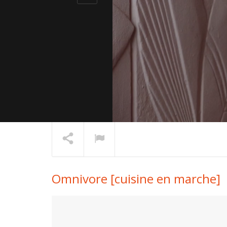
Omnivore [cuisine en marche]
Thomas D
En lecture