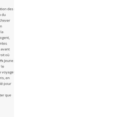
ution des
n du
achever
on
 la
ogent,
entes
 avant
oit où
00% Jeune
 le
le voyage
ris, en
té pour
ater que