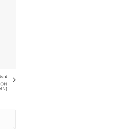
dent
SON
IN]