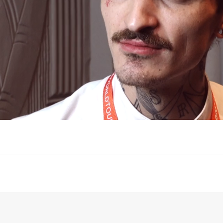
Accents [cultiver la
Cueillette [a
anigo [épurer]
différence]
verger]