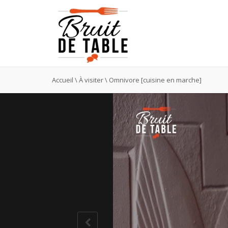
Accueil
\
À visiter
\
Omnivore [cuisine en marche]