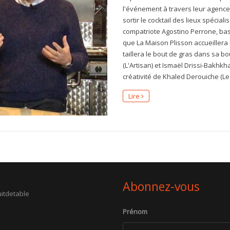
l'événement à travers leur agence, 
sortir le cocktail des lieux spécia
compatriote Agostino Perrone, bas
que La Maison Plisson accueillera
taillera le bout de gras dans sa 
(L'Artisan) et Ismaël Drissi-Bakhkha
créativité de Khaled Derouiche (Le
Lire
Abonnez-vous
itdetable
Prénom