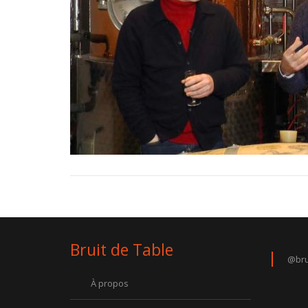
Bruit de Table
@bru
À propos