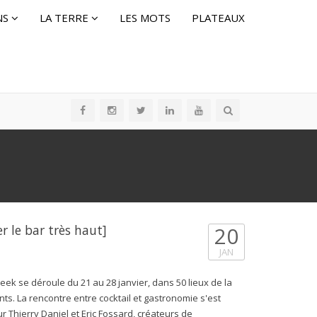
NS
LA TERRE
LES MOTS
PLATEAUX
r le bar très haut]
20
JAN
Week se déroule du 21 au 28 janvier, dans 50 lieux de la
nts. La rencontre entre cocktail et gastronomie s'est
hierry Daniel et Eric Fossard, créateurs de