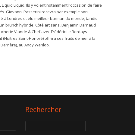
Liquid Liquid. Ils y voient notamment l'occasion de faire
lisés. Giovanni Passerini recevra par exemple son
é à Londres et élu meilleur barman du monde, tandis
 un brunch hybride. Côté artisans, Benjamin Darnaud
boucherie Viande & Chef avec Frédéric Le Bordays
t (Huîtres Saint-Honoré) offrira ses fruits de mer à la
 Derrière), au Andy Wahloo.
Rechercher