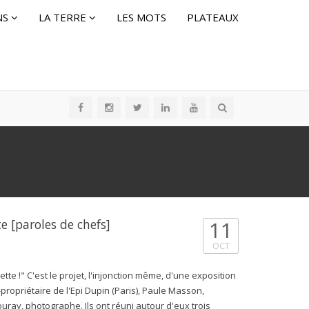
NS
LA TERRE
LES MOTS
PLATEAUX
te [paroles de chefs]
11
OCT
tte !" C'est le projet, l'injonction même, d'une exposition
propriétaire de l'Epi Dupin (Paris), Paule Masson,
Fouray, photographe. Ils ont réuni autour d'eux trois