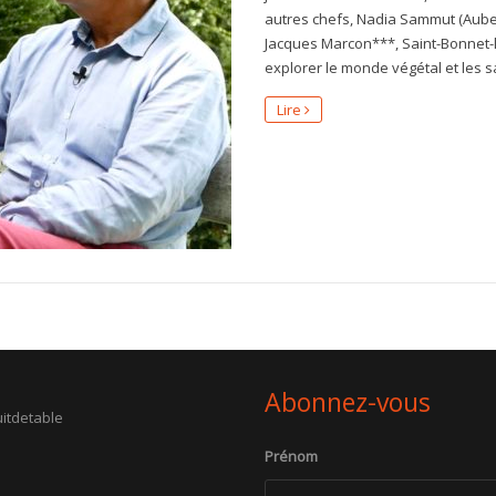
autres chefs, Nadia Sammut (Aube
Jacques Marcon***, Saint-Bonnet-le
explorer le monde végétal et les s
Lire
Abonnez-vous
itdetable
Prénom