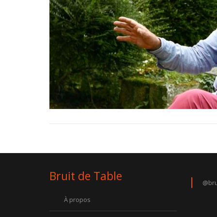
Bruit de Table
@bru
À propos