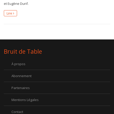
et Eugène Durif.
Lire
Bruit de Table
À propos
Abonnement
Partenaires
Mentions Légales
Contact