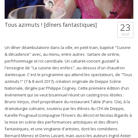
Tous azimuts ! [dîners fantastiques]
23
MAR
Un dîner déambulatoire dans la ville, en petit train, baptisé "Cuisine
& décadence" avec, au menu, entre autres : tartare de sirène,
perfrhommage et roi cannibale. Un cabaret-concert gustatif à
l'enseigne de "La cuisine des enfers", au-dessus d'un chaudron
dantesque. C'est le programme qui attend les spectateurs, de "Tous
azimuts !" (7 & 8 avril 2017), création originale de Dieppe Scène
Nationale, dirigée par Philippe Cogney. Cette première édition d'un
événement qui se veut bisannuel réunit un casting trois étoiles :
Bruno Verjus, chef-propriétaire du restaurant Table (Paris 12e), à la
dramaturgie culinaire, soutenu par les élèves du CFA de Dieppe,
Karelle Prugnaud (compagnie l'Envers du décor) et Nicolas Bigards à
la mise en scène des performances artistiques et des dîners
fantastiques, et une vingtaine d'artistes, dont les comédiens
Bernard Menez et Denis Lavant, mais aussi les auteurs Ingrid Astier