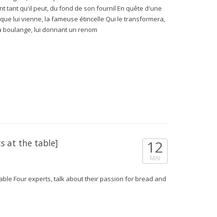
ant tant qu'il peut, du fond de son fournil En quête d'une
d que lui vienne, la fameuse étincelle Qui le transformera,
la boulange, lui donnant un renom
ts at the table]
12
MAI
 table Four experts, talk about their passion for bread and