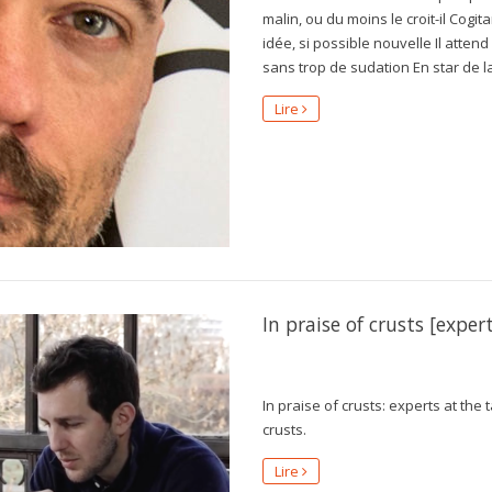
malin, ou du moins le croit-il Cogit
idée, si possible nouvelle Il atten
sans trop de sudation En star de 
Lire
In praise of crusts [exper
In praise of crusts: experts at the
crusts.
Lire