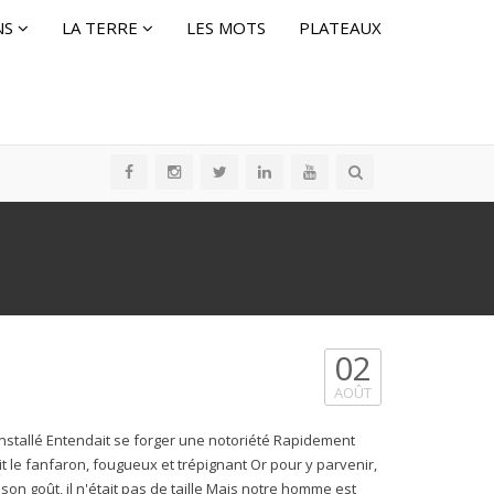
NS
LA TERRE
LES MOTS
PLATEAUX
02
AOÛT
nstallé Entendait se forger une notoriété Rapidement
ait le fanfaron, fougueux et trépignant Or pour y parvenir,
à son goût, il n'était pas de taille Mais notre homme est