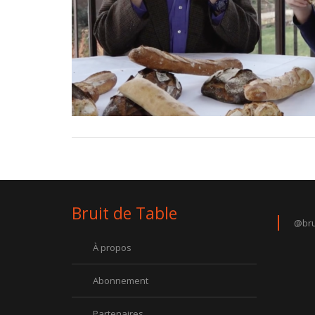
Bruit de Table
@bru
À propos
Abonnement
Partenaires