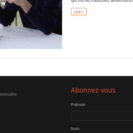
qui voit les habitudes alimentaires
Lire
Abonnez-vous
itdetable
Prénom
Nom