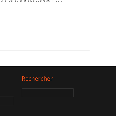
 changer et faire la part belle au "mou".
Rechercher