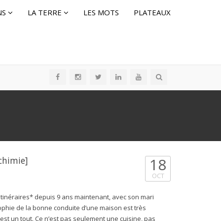
NS
LA TERRE
LES MOTS
PLATEAUX
chimie]
18
OCT
Itinéraires* depuis 9 ans maintenant, avec son mari
sophie de la bonne conduite d’une maison est très
c’est un tout. Ce n’est pas seulement une cuisine, pas