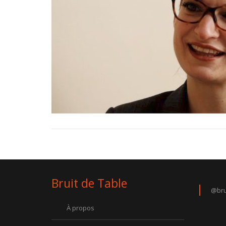
Bruit de Table
@bru
À propos