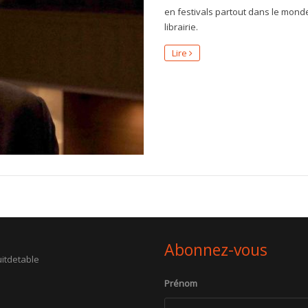
en festivals partout dans le mond
librairie.
Lire
Abonnez-vous
itdetable
Prénom