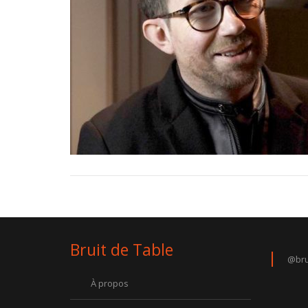
Bruit de Table
@bru
À propos