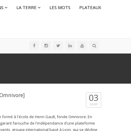
NS
LA TERRE
LES MOTS
PLATEAUX
 Omnivore]
03
MAR
e formé à l'école de Henri Gault, fonde Omnivore. En
s, garant farouche de l'indépendance d'une plateforme
Events, groupe international basé à Lyon, qui se décline