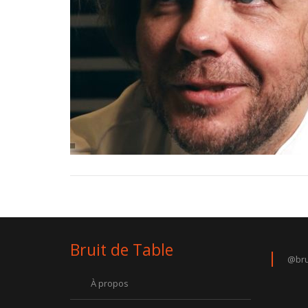
Bruit de Table
@bru
À propos