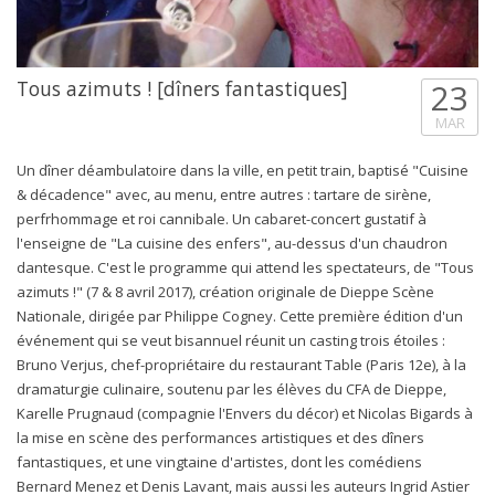
Tous azimuts ! [dîners fantastiques]
23
MAR
Un dîner déambulatoire dans la ville, en petit train, baptisé "Cuisine
& décadence" avec, au menu, entre autres : tartare de sirène,
perfrhommage et roi cannibale. Un cabaret-concert gustatif à
l'enseigne de "La cuisine des enfers", au-dessus d'un chaudron
dantesque. C'est le programme qui attend les spectateurs, de "Tous
azimuts !" (7 & 8 avril 2017), création originale de Dieppe Scène
Nationale, dirigée par Philippe Cogney. Cette première édition d'un
événement qui se veut bisannuel réunit un casting trois étoiles :
Bruno Verjus, chef-propriétaire du restaurant Table (Paris 12e), à la
dramaturgie culinaire, soutenu par les élèves du CFA de Dieppe,
Karelle Prugnaud (compagnie l'Envers du décor) et Nicolas Bigards à
la mise en scène des performances artistiques et des dîners
fantastiques, et une vingtaine d'artistes, dont les comédiens
Bernard Menez et Denis Lavant, mais aussi les auteurs Ingrid Astier