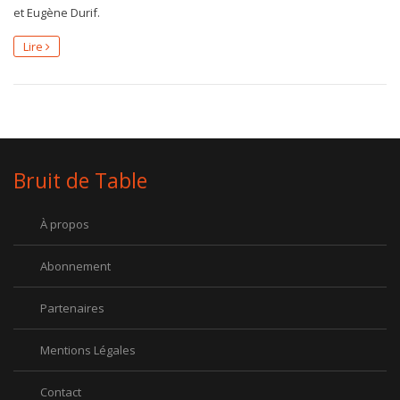
et Eugène Durif.
Lire
Bruit de Table
À propos
Abonnement
Partenaires
Mentions Légales
Contact