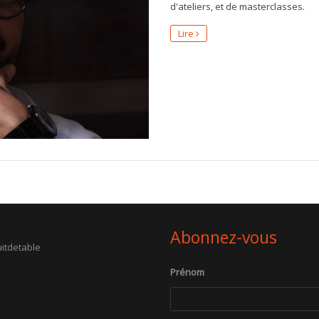
d'ateliers, et de masterclasses.
Lire
Abonnez-vous
itdetable
Prénom