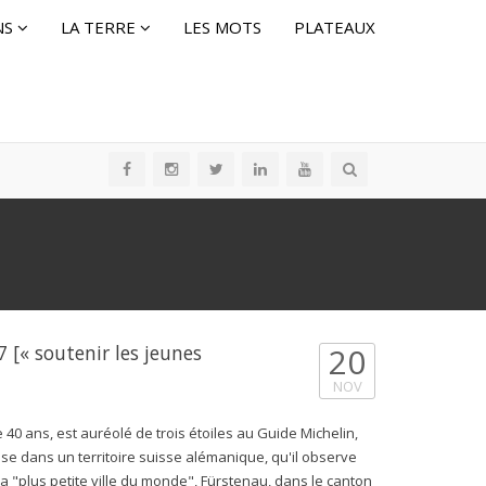
NS
LA TERRE
LES MOTS
PLATEAUX
[« soutenir les jeunes
20
NOV
0 ans, est auréolé de trois étoiles au Guide Michelin,
uise dans un territoire suisse alémanique, qu'il observe
la "plus petite ville du monde", Fürstenau, dans le canton