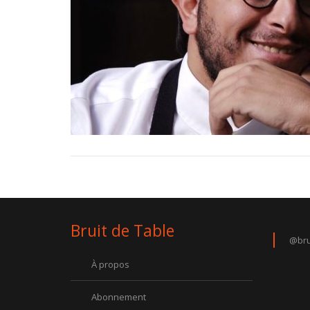
Bruit de Table
@bru
À propos
Abonnement