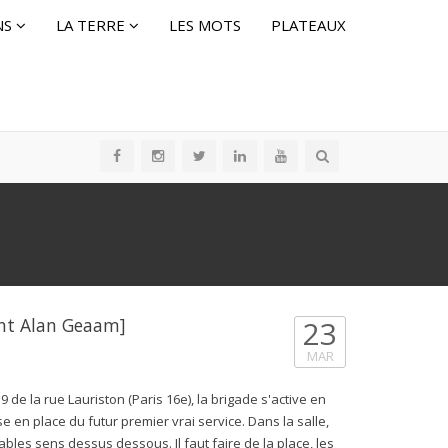
NS
LA TERRE
LES MOTS
PLATEAUX
ant Alan Geaam]
23
MAR
 de la rue Lauriston (Paris 16e), la brigade s'active en
se en place du futur premier vrai service. Dans la salle,
les sens dessus dessous. Il faut faire de la place, les