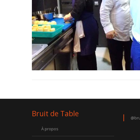
Bruit de Table
@bru
À propos