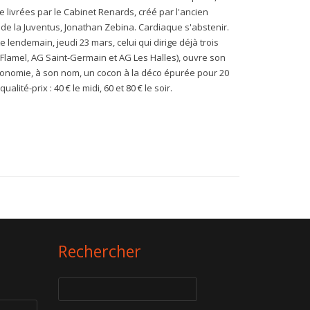
 livrées par le Cabinet Renards, créé par l'ancien
r de la Juventus, Jonathan Zebina. Cardiaque s'abstenir.
 lendemain, jeudi 23 mars, celui qui dirige déjà trois
 Flamel, AG Saint-Germain et AG Les Halles), ouvre son
ronomie, à son nom, un cocon à la déco épurée pour 20
lité-prix : 40 € le midi, 60 et 80 € le soir.
Rechercher