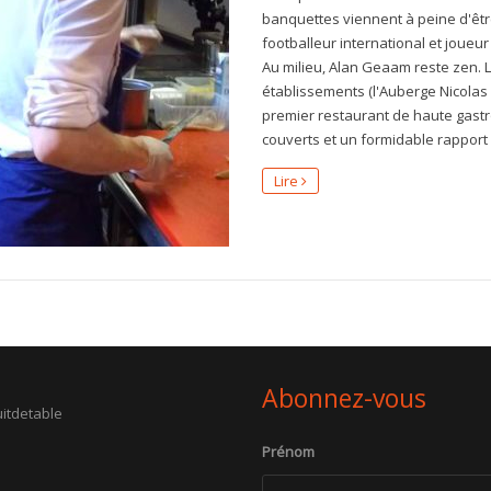
banquettes viennent à peine d'être
footballeur international et joueu
Au milieu, Alan Geaam reste zen. Le
établissements (l'Auberge Nicolas
premier restaurant de haute gast
couverts et un formidable rapport qua
Lire
Abonnez-vous
itdetable
Prénom