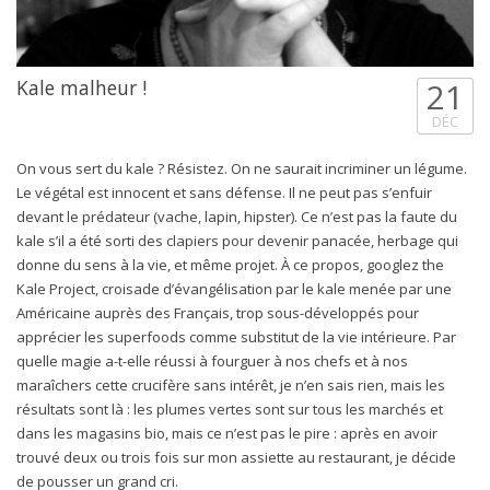
Kale malheur !
21
DÉC
On vous sert du kale ? Résistez. On ne saurait incriminer un légume.
Le végétal est innocent et sans défense. Il ne peut pas s’enfuir
devant le prédateur (vache, lapin, hipster). Ce n’est pas la faute du
kale s’il a été sorti des clapiers pour devenir panacée, herbage qui
donne du sens à la vie, et même projet. À ce propos, googlez the
Kale Project, croisade d’évangélisation par le kale menée par une
Américaine auprès des Français, trop sous-développés pour
apprécier les superfoods comme substitut de la vie intérieure. Par
quelle magie a-t-elle réussi à fourguer à nos chefs et à nos
maraîchers cette crucifère sans intérêt, je n’en sais rien, mais les
résultats sont là : les plumes vertes sont sur tous les marchés et
dans les magasins bio, mais ce n’est pas le pire : après en avoir
trouvé deux ou trois fois sur mon assiette au restaurant, je décide
de pousser un grand cri.