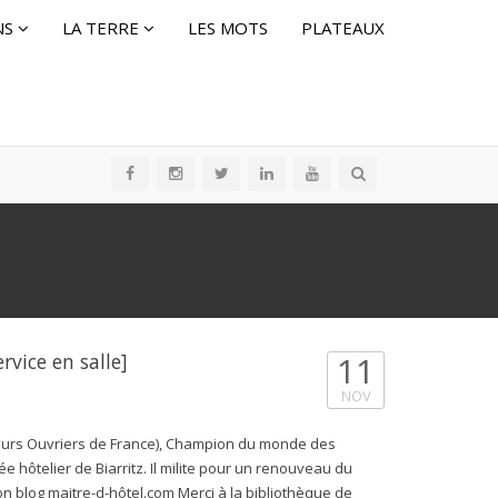
NS
LA TERRE
LES MOTS
PLATEAUX
ervice en salle]
11
NOV
leurs Ouvriers de France), Champion du monde des
e hôtelier de Biarritz. Il milite pour un renouveau du
n blog maitre-d-hôtel.com Merci à la bibliothèque de