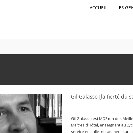
ACCUEIL
LES GE
Gil Galasso [la fierté du s
Gil Galasso est MOF (un des Meil
Maîtres d’Hôtel, enseignant au Lycé
service en salle, notamment sur so