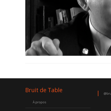
Bruit de Table
@bru
À propos