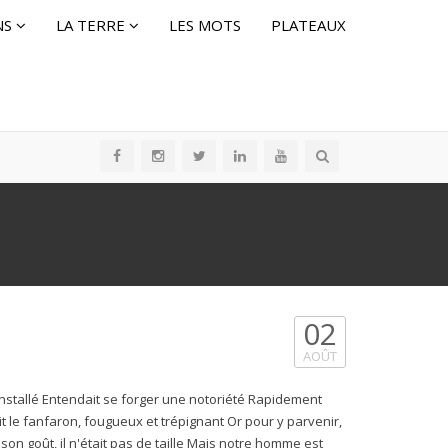
NS
LA TERRE
LES MOTS
PLATEAUX
02
AOÛT
nstallé Entendait se forger une notoriété Rapidement
ait le fanfaron, fougueux et trépignant Or pour y parvenir,
à son goût, il n'était pas de taille Mais notre homme est