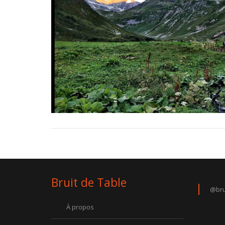
Bruit de Table
@bru
À propos