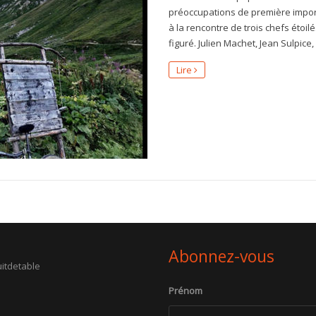
préoccupations de première impor
à la rencontre de trois chefs éto
figuré. Julien Machet, Jean Sulpice,
Lire
Abonnez-vous
itdetable
Prénom