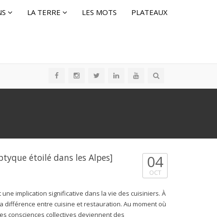
NS
LA TERRE
LES MOTS
PLATEAUX
tyque étoilé dans les Alpes]
04
OCT
ne implication significative dans la vie des cuisiniers. À
 la différence entre cuisine et restauration. Au moment où
l des consciences collectives deviennent des